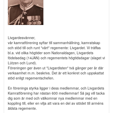
Livgardesvänner,
vår kamratförening syftar till sammanhållning, kamratskap
och stöd till och runt "vårt" regemente: Livgardet. Vi träffas
bl.a. vid olika högtider som Nationaldagen, Livgardets
födelsedag (14JAN) och regementets högtidsdagar (slaget vi
Lützen och Lund).
Föreningen ger även ut "Livgardisten" två gånger per år där
verksamhet m.m. beskrivs. Det är ett konkret och uppskattat
stöd enligt regementschefen.
En förenings styrka ligger i dess medlemmar, och Livgardets
Kamratförening har nästan 600 medlemmar! Så jag vill tacka
dig som är med och välkomnar nya medlemmar med en
koppling till, eller en vilja att vara en del av stödet till arméns
äldsta regemente.