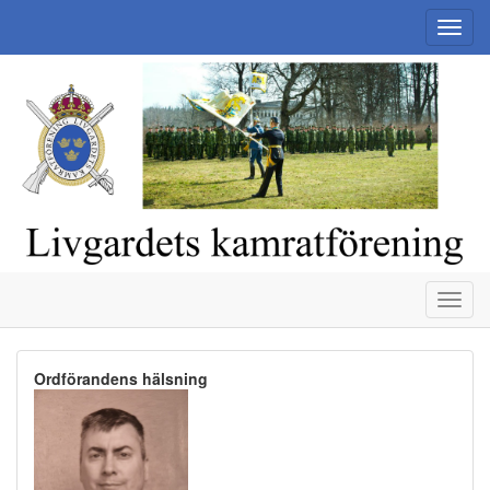
Toggl
navig
Toggl
navig
Ordförandens hälsning